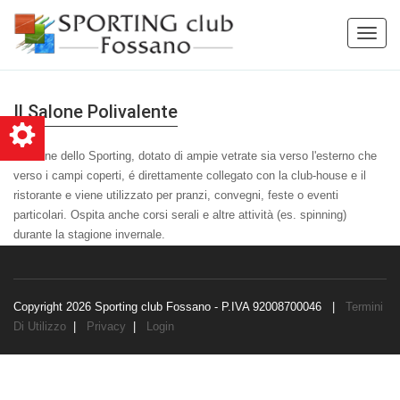
Toggle
naviga
Il Salone Polivalente
Il salone dello Sporting, dotato di ampie vetrate sia verso l'esterno che
verso i campi coperti, é direttamente collegato con la club-house e il
ristorante e viene utilizzato per pranzi, convegni, feste o eventi
particolari. Ospita anche corsi serali e altre attività (es. spinning)
durante la stagione invernale.
Copyright 2026 Sporting club Fossano - P.IVA 92008700046
|
Termini
Di Utilizzo
|
Privacy
|
Login