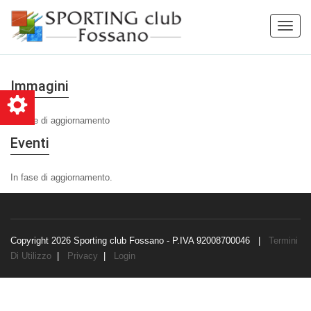
Toggle
naviga
Immagini
In fase di aggiornamento
Eventi
In fase di aggiornamento.
Copyright 2026 Sporting club Fossano - P.IVA 92008700046
|
Termini
Di Utilizzo
|
Privacy
|
Login